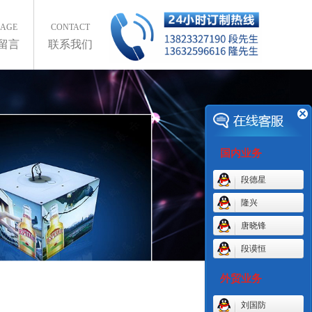
SAGE
CONTACT
留言
联系我们
国内业务
段德星
隆兴
唐晓锋
段谟恒
外贸业务
刘国防