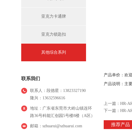
亚克力卡通牌
亚克力锁匙扣
其他综合系列
产品单价：欢
联系我们
产品说明：主要
联系人：段德星：13823327190
隆兴：13632596616
上一篇：
HR-AR
地址：广东省东莞市大岭山镇连环
下一篇：
HR-AR
路36号科能汇创园5号楼8楼（A区）
推荐产品
邮箱：szhuarui@szhuarui.com